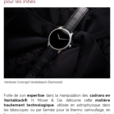
pour les initiés
Venturer Concept Vantablack Diamonds
Forte de son
expertise
dans la manipulation des
cadrans en
Vantablack®
, H. Moser & Cie. détourne cette
matière
hautement technologique
, utilisée en astrophysique dans
les télescopes ou par l’armée pour le thermo camouflage, en