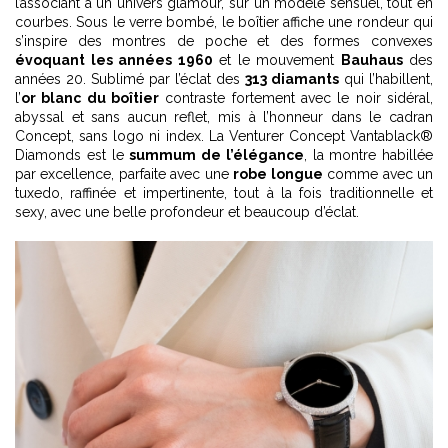
l’associant à un univers glamour, sur un modèle sensuel, tout en
courbes. Sous le verre bombé, le boîtier affiche une rondeur qui
s’inspire des montres de poche et des formes convexes
évoquant les années 1960
et le mouvement
Bauhaus
des
années 20. Sublimé par l’éclat des
313 diamants
qui l’habillent,
l’
or blanc du boîtier
contraste fortement avec le noir sidéral,
abyssal et sans aucun reflet, mis à l’honneur dans le cadran
Concept, sans logo ni index. La Venturer Concept Vantablack®
Diamonds est le
summum de l’élégance
, la montre habillée
par excellence, parfaite avec une
robe longue
comme avec un
tuxedo, raffinée et impertinente, tout à la fois traditionnelle et
sexy, avec une belle profondeur et beaucoup d’éclat.