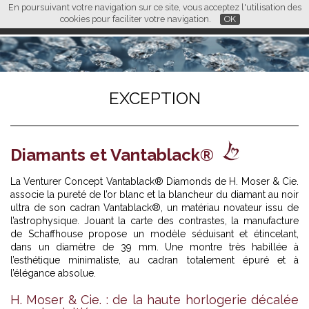
En poursuivant votre navigation sur ce site, vous acceptez l'utilisation des
L M
FR
EN
CN
cookies pour faciliter votre navigation.
OK
EXCEPTION
Diamants et Vantablack®
La Venturer Concept Vantablack® Diamonds de H. Moser & Cie.
associe la pureté de l’or blanc et la blancheur du diamant au noir
ultra de son cadran Vantablack®, un matériau novateur issu de
l’astrophysique. Jouant la carte des contrastes, la manufacture
de Schaffhouse propose un modèle séduisant et étincelant,
dans un diamètre de 39 mm. Une montre très habillée à
l’esthétique minimaliste, au cadran totalement épuré et à
l’élégance absolue.
H. Moser & Cie. : de la haute horlogerie décalée