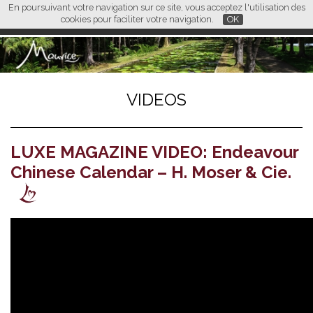
En poursuivant votre navigation sur ce site, vous acceptez l'utilisation des
L M
FR
EN
CN
cookies pour faciliter votre navigation.
OK
VIDEOS
LUXE MAGAZINE VIDEO: Endeavour
Chinese Calendar – H. Moser & Cie.