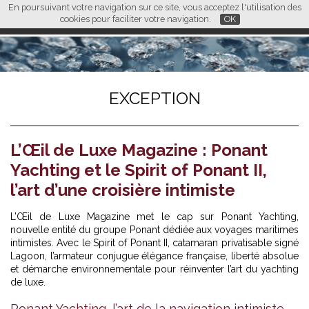
En poursuivant votre navigation sur ce site, vous acceptez l'utilisation des
L M
FR
EN
CN
cookies pour faciliter votre navigation.
OK
EXCEPTION
L’Œil de Luxe Magazine : Ponant
Yachting et le Spirit of Ponant II,
l’art d’une croisière intimiste
L’Œil de Luxe Magazine met le cap sur Ponant Yachting,
nouvelle entité du groupe Ponant dédiée aux voyages maritimes
intimistes. Avec le Spirit of Ponant II, catamaran privatisable signé
Lagoon, l’armateur conjugue élégance française, liberté absolue
et démarche environnementale pour réinventer l’art du yachting
de luxe.
Ponant Yachting, l’art de la navigation intimiste