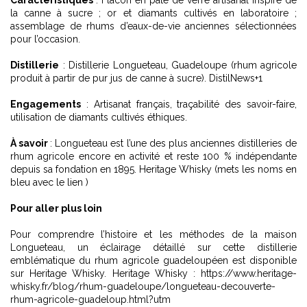
Caractéristiques
: Flacon en pâte de verre artisanal inspiré de
la canne à sucre ; or et diamants cultivés en laboratoire ;
assemblage de rhums d’eaux-de-vie anciennes sélectionnées
pour l’occasion.
Distillerie
: Distillerie Longueteau, Guadeloupe (rhum agricole
produit à partir de pur jus de canne à sucre). DistilNews+1
Engagements
: Artisanat français, traçabilité des savoir-faire,
utilisation de diamants cultivés éthiques.
À savoir
: Longueteau est l’une des plus anciennes distilleries de
rhum agricole encore en activité et reste 100 % indépendante
depuis sa fondation en 1895. Heritage Whisky (mets les noms en
bleu avec le lien )
Pour aller plus loin
Pour comprendre l’histoire et les méthodes de la maison
Longueteau, un éclairage détaillé sur cette distillerie
emblématique du rhum agricole guadeloupéen est disponible
sur Heritage Whisky. Heritage Whisky :
https://www.heritage-
whisky.fr/blog/rhum-guadeloupe/longueteau-decouverte-
rhum-agricole-guadeloup.html?utm