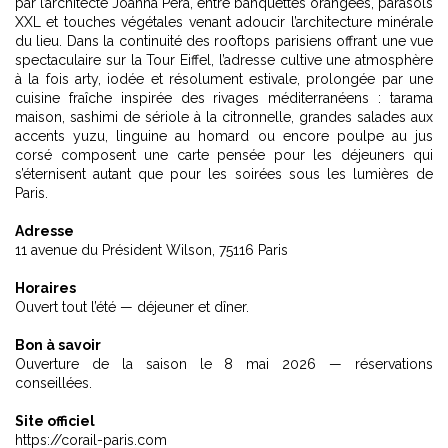
par l’architecte Joanna Pera, entre banquettes orangées, parasols
XXL et touches végétales venant adoucir l’architecture minérale
du lieu. Dans la continuité des
rooftops parisiens offrant une vue
spectaculaire sur la Tour Eiffel
, l’adresse cultive une atmosphère
à la fois arty, iodée et résolument estivale, prolongée par une
cuisine fraîche inspirée des rivages méditerranéens : tarama
maison, sashimi de sériole à la citronnelle, grandes salades aux
accents yuzu, linguine au homard ou encore poulpe au jus
corsé composent une carte pensée pour les déjeuners qui
s’éternisent autant que pour les soirées sous les lumières de
Paris.
Adresse
11 avenue du Président Wilson, 75116 Paris
Horaires
Ouvert tout l’été — déjeuner et dîner.
Bon à savoir
Ouverture de la saison le 8 mai 2026 — réservations
conseillées.
Site officiel
https://corail-paris.com