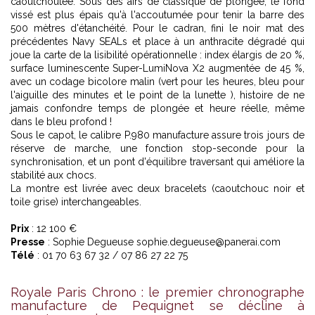
caoutchoutée. Sous des airs de classique de plongée, le fond
vissé est plus épais qu'à l'accoutumée pour tenir la barre des
500 mètres d'étanchéité. Pour le cadran, fini le noir mat des
précédentes Navy SEALs et place à un anthracite dégradé qui
joue la carte de la lisibilité opérationnelle : index élargis de 20 %,
surface luminescente Super-LumiNova X2 augmentée de 45 %,
avec un codage bicolore malin (vert pour les heures, bleu pour
l'aiguille des minutes et le point de la lunette ), histoire de ne
jamais confondre temps de plongée et heure réelle, même
dans le bleu profond !
Sous le capot, le calibre P.980 manufacture assure trois jours de
réserve de marche, une fonction stop-seconde pour la
synchronisation, et un pont d'équilibre traversant qui améliore la
stabilité aux chocs.
La montre est livrée avec deux bracelets (caoutchouc noir et
toile grise) interchangeables.
Prix
: 12 100 €
Presse
: Sophie Degueuse sophie.degueuse@panerai.com
Télé
: 01 70 63 67 32 / 07 86 27 22 75
Royale Paris Chrono : le premier chronographe
manufacture de Pequignet se décline à