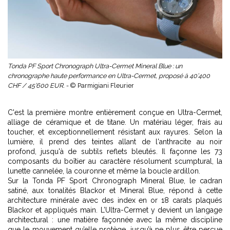
Tonda PF Sport Chronograph Ultra-Cermet Mineral Blue : un
chronographe haute performance en Ultra-Cermet, proposé à 40’400
CHF / 45’600 EUR. -
© Parmigiani Fleurier
C'est la première montre entièrement conçue en Ultra-Cermet,
alliage de céramique et de titane. Un matériau léger, frais au
toucher, et exceptionnellement résistant aux rayures. Selon la
lumière, il prend des teintes allant de l'anthracite au noir
profond, jusqu'à de subtils reflets bleutés. Il façonne les 73
composants du boîtier au caractère résolument scumptural, la
lunette cannelée, la couronne et même la boucle ardillon.
Sur la Tonda PF Sport Chronograph Mineral Blue, le cadran
satiné, aux tonalités Blackor et Mineral Blue, répond à cette
architecture minérale avec des index en or 18 carats plaqués
Blackor et appliqués main. L’Ultra-Cermet y devient un langage
architectural : une matière façonnée avec la même discipline
que le mouvement qu’elle protège, jusqu’à ne plus être perçue