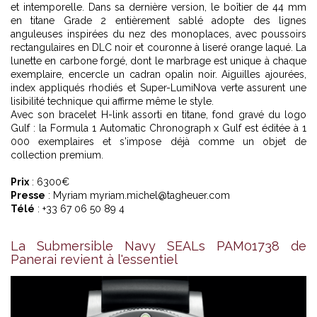
et intemporelle. Dans sa dernière version, le boîtier de 44 mm
en titane Grade 2 entièrement sablé adopte des lignes
anguleuses inspirées du nez des monoplaces, avec poussoirs
rectangulaires en DLC noir et couronne à liseré orange laqué. La
lunette en carbone forgé, dont le marbrage est unique à chaque
exemplaire, encercle un cadran opalin noir. Aiguilles ajourées,
index appliqués rhodiés et Super-LumiNova verte assurent une
lisibilité technique qui affirme même le style.
Avec son bracelet H-link assorti en titane, fond gravé du logo
Gulf : la Formula 1 Automatic Chronograph x Gulf est éditée à 1
000 exemplaires et s'impose déjà comme un objet de
collection premium.
Prix
: 6300€
Presse
: Myriam myriam.michel@tagheuer.com
Télé
: +33 67 06 50 89 4
La Submersible Navy SEALs PAM01738 de
Panerai revient à l'essentiel