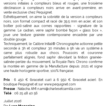
versions initiales à compteurs bleus et rouges, une troisième
déclinaison à compteurs noirs arrive en avant-première, en
vente exclusive chez Pequignet.
Esthétiquement, on aime la sobriété de la version à compteurs
noirs, son format compact et racé de 39,5 mm en acier, et son
boîtier poli-satiné aux cornes rapportées - signature de la
gamme. Le cadran, verre saphir bombé façon « glass box »,
joue une texture grainée contemporaine encadrée par une
double gouge.
Techniquement, le Calibre Initial® Chronographe actionne petite
seconde à 3h et compteur 30 minutes à 9h via un système à
came plus robuste aux chocs. Poussoirs et couronne
parfaitement alignés, fond saphir dévoilant la finition grainée-
satinée-perlée du mouvement, la Royale Paris Chrono confirme
la montée en gamme de la Manufacture depuis 2021 et signe
une haute horlogerie sportive, 100% française.
Prix
: 6 450 € (bracelet cuir) à 6 950 € (bracelet acier). En
boutique Pequignet et sur www.pequignet.com
Presse
: Natacha AMI n.ami@charlesetcamilla.com
Télé
: 06 25 48 40 56
Juillet 2026
Par
Luxe Magazine