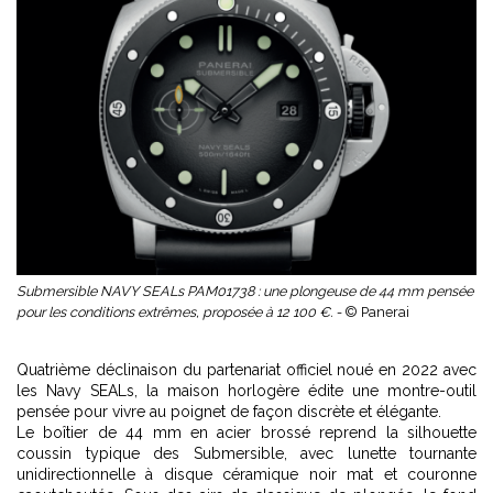
Submersible NAVY SEALs PAM01738 : une plongeuse de 44 mm pensée
pour les conditions extrêmes, proposée à 12 100 €. -
© Panerai
Quatrième déclinaison du partenariat officiel noué en 2022 avec
les Navy SEALs, la maison horlogère édite une montre-outil
pensée pour vivre au poignet de façon discrète et élégante.
Le boîtier de 44 mm en acier brossé reprend la silhouette
coussin typique des Submersible, avec lunette tournante
unidirectionnelle à disque céramique noir mat et couronne