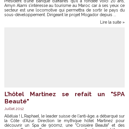
Président d’une banque d’affaires qu’il a fondée voici 20 ans,
Amyn Alami s’intéresse au tourisme au Maroc car à ses yeux ce
secteur est une locomotive qui permettra de sortir le pays du
sous-développement. Dirigeant le projet Mogador depuis ...
Lire la suite »
L’hôtel Martinez se refait un "SPA
Beauté"
Juillet 2012
Alléluia ! L.Raphael, le leader suisse de l'anti-âge, a débarqué sur
la Côte d'Azur. Direction le mythique hôtel Martinez pour
découvrir un Spa de 900m2, une "Croisière Beauté" et des