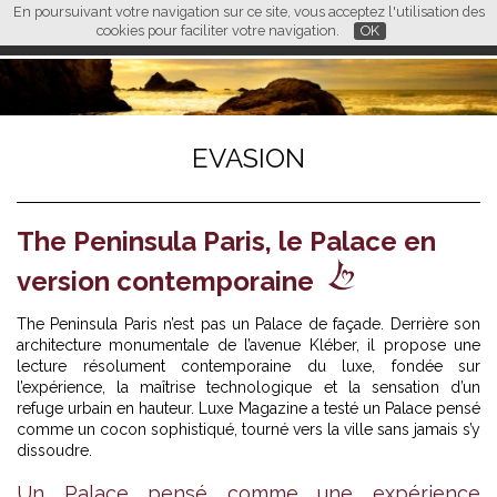
En poursuivant votre navigation sur ce site, vous acceptez l'utilisation des
L M
FR
EN
CN
cookies pour faciliter votre navigation.
OK
EVASION
The Peninsula Paris, le Palace en
version contemporaine
The Peninsula Paris n’est pas un Palace de façade. Derrière son
architecture monumentale de l’avenue Kléber, il propose une
lecture résolument contemporaine du luxe, fondée sur
l’expérience, la maîtrise technologique et la sensation d’un
refuge urbain en hauteur. Luxe Magazine a testé un Palace pensé
comme un cocon sophistiqué, tourné vers la ville sans jamais s’y
dissoudre.
Un Palace pensé comme une expérience