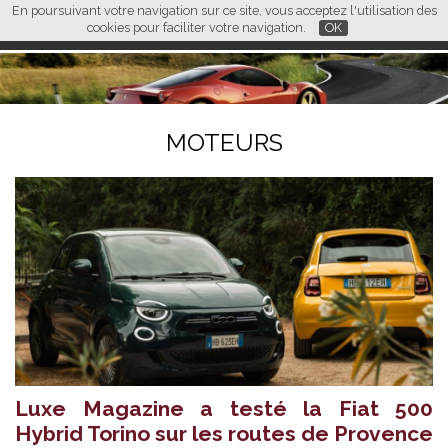
En poursuivant votre navigation sur ce site, vous acceptez l'utilisation des
L M
FR
EN
CN
cookies pour faciliter votre navigation.
OK
MOTEURS
Luxe Magazine a testé la Fiat 500
Hybrid Torino sur les routes de Provence