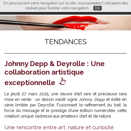
En poursuivant votre navigation sur ce site, vous acceptez l'utilisation des
L M
FR
EN
CN
cookies pour faciliter votre navigation.
OK
TENDANCES
Johnny Depp & Deyrolle : Une
collaboration artistique
exceptionnelle
Le jeudi 27 mars 2025, une œuvre d’art rare et précieuse sera
mise en vente : un dessin inédit signé
Johnny Depp
et édité en
série limitée par Deyrolle. Fusionnant le raffinement du trait, la
force du message et le prestige d’une édition numérotée, cette
création unique s’adresse aux amateurs d’art et de nature.
Une rencontre entre art, nature et curiosité