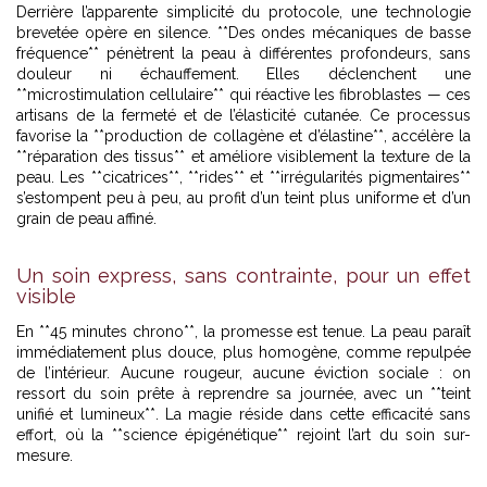
Derrière l’apparente simplicité du protocole, une technologie
brevetée opère en silence. **Des ondes mécaniques de basse
fréquence** pénètrent la peau à différentes profondeurs, sans
douleur ni échauffement. Elles déclenchent une
**microstimulation cellulaire** qui réactive les fibroblastes — ces
artisans de la fermeté et de l’élasticité cutanée. Ce processus
favorise la **production de collagène et d’élastine**, accélère la
**réparation des tissus** et améliore visiblement la texture de la
peau. Les **cicatrices**, **rides** et **irrégularités pigmentaires**
s’estompent peu à peu, au profit d’un teint plus uniforme et d’un
grain de peau affiné.
Un soin express, sans contrainte, pour un effet
visible
En **45 minutes chrono**, la promesse est tenue. La peau paraît
immédiatement plus douce, plus homogène, comme repulpée
de l’intérieur. Aucune rougeur, aucune éviction sociale : on
ressort du soin prête à reprendre sa journée, avec un **teint
unifié et lumineux**. La magie réside dans cette efficacité sans
effort, où la **science épigénétique** rejoint l’art du soin sur-
mesure.