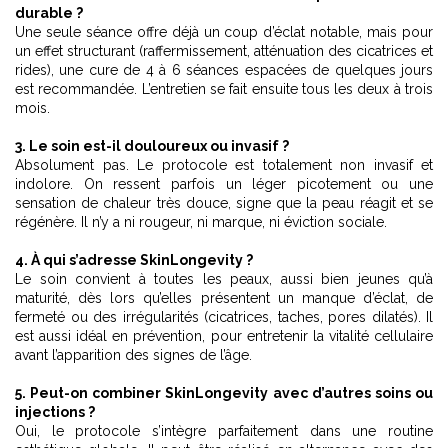
durable ?
Une seule séance offre déjà un coup d’éclat notable, mais pour
un effet structurant (raffermissement, atténuation des cicatrices et
rides), une cure de 4 à 6 séances espacées de quelques jours
est recommandée. L’entretien se fait ensuite tous les deux à trois
mois.
3. Le soin est-il douloureux ou invasif ?
Absolument pas. Le protocole est totalement non invasif et
indolore. On ressent parfois un léger picotement ou une
sensation de chaleur très douce, signe que la peau réagit et se
régénère. Il n’y a ni rougeur, ni marque, ni éviction sociale.
4. À qui s’adresse SkinLongevity ?
Le soin convient à toutes les peaux, aussi bien jeunes qu’à
maturité, dès lors qu’elles présentent un manque d’éclat, de
fermeté ou des irrégularités (cicatrices, taches, pores dilatés). Il
est aussi idéal en prévention, pour entretenir la vitalité cellulaire
avant l’apparition des signes de l’âge.
5. Peut-on combiner SkinLongevity avec d’autres soins ou
injections ?
Oui, le protocole s’intègre parfaitement dans une routine