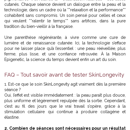
cutanés. Chaque séance devient un dialogue entre la peau et la
technologie, dans un cadre où la **relaxation et la performance**
cohabitent sans compromis. Un soin pensé pour celles et ceux
qui veulent **ralentir le temps** sans artifices, dans la pure
tradition du bien-vieillir à la française.
Une parenthèse régénérante, à vivre comme une cure de
lumière et de renaissance cutanée. Ici, la technologie s’efface
pour ne laisser place qu’à l’essentiel : une peau rééveillée, plus
ferme, plus lisse, et une confiance retrouvée. À la Maison
Epigenetic, la science du temps devient enfin un art du soin.
FAQ – Tout savoir avant de tester SkinLongevity
1. Est-ce que le soin SkinLongevity agit vraiment dès la première
séance ?
Oui, l’effet est visible immédiatement : la peau paraît plus douce,
plus uniforme et légèrement repulpée dès la sortie. Cependant,
c’est au fil des jours que le vrai travail s’opère, grâce à la
stimulation cellulaire qui continue à produire collagène et
élastine.
2. Combien de séances sont nécessaires pour un résultat