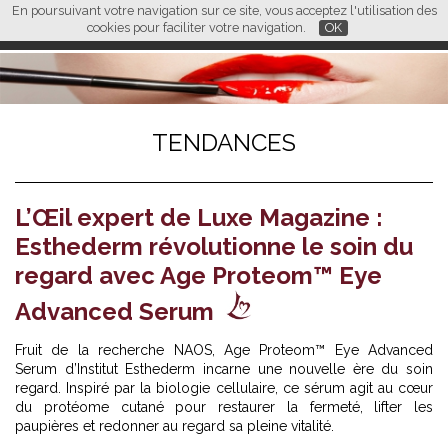
En poursuivant votre navigation sur ce site, vous acceptez l'utilisation des
L M
FR
EN
CN
cookies pour faciliter votre navigation.
OK
TENDANCES
L’Œil expert de Luxe Magazine :
Esthederm révolutionne le soin du
regard avec Age Proteom™ Eye
Advanced Serum
Fruit de la recherche NAOS,
Age Proteom™ Eye Advanced
Serum
d’Institut Esthederm incarne une nouvelle ère du soin
regard. Inspiré par la biologie cellulaire, ce sérum agit au cœur
du protéome cutané pour restaurer la fermeté, lifter les
paupières et redonner au regard sa pleine vitalité.