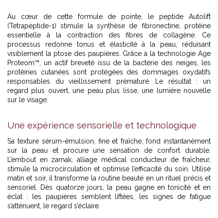
Au cœur de cette formule de pointe, le peptide Autolift
(Tetrapeptide-1) stimule la synthèse de fibronectine, protéine
essentielle à la contraction des fibres de collagène. Ce
processus redonne tonus et élasticité à la peau, réduisant
visiblement la ptose des paupières. Grâce à la technologie Age
Proteom™, un actif breveté issu de la bactérie des neiges, les
protéines cutanées sont protégées des dommages oxydatifs
responsables du vieillissement prématuré. Le résultat : un
regard plus ouvert, une peau plus lisse, une lumière nouvelle
sur le visage.
Une expérience sensorielle et technologique
Sa texture sérum-émulsion, fine et fraîche, fond instantanément
sur la peau et procure une sensation de confort durable.
L’embout en zamak, alliage médical conducteur de fraîcheur,
stimule la microcirculation et optimise l’efficacité du soin. Utilisé
matin et soir, il transforme la routine beauté en un rituel précis et
sensoriel. Dès quatorze jours, la peau gagne en tonicité et en
éclat : les paupières semblent liftées, les signes de fatigue
s’atténuent, le regard s’éclaire.