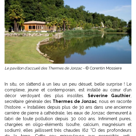
Le pavillon d'accueil des Thermes de Jonzac -
© Corentin Mossiere
In situ, on s’attend à un lieu un peu désuet, belle surprise ! Le
complexe, jeune et contemporain, est installé au cœur d’un
décor verdoyant des plus insolites.
Séverine Gauthier
,
secrétaire générale des
Thermes de Jonzac
, nous en raconte
l’histoire. « Installées depuis plus de 30 ans dans une ancienne
carrière de pierre à cathédrale, les eaux de Jonzac demeurent à
l’abri de toute pollution depuis 30 000 ans. Infiniment pures,
chargées en oligo-éléments (soufre, calcium, magnésium et
sodium), elles jaillissent très chaudes (62 °C) des profondeurs
de la terre. Cette eau miraculeuse aux propriétés anti-