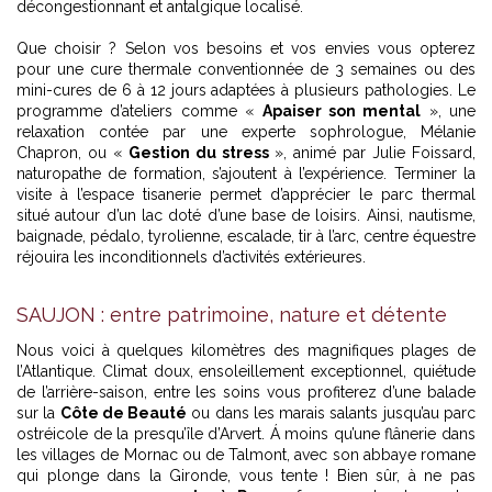
décongestionnant et antalgique localisé.
Que choisir ? Selon vos besoins et vos envies vous opterez
pour une cure thermale conventionnée de 3 semaines ou des
mini-cures de 6 à 12 jours adaptées à plusieurs pathologies. Le
programme d’ateliers comme «
Apaiser son mental
», une
relaxation contée par une experte sophrologue, Mélanie
Chapron, ou «
Gestion du stress
», animé par Julie Foissard,
naturopathe de formation, s’ajoutent à l’expérience. Terminer la
visite à l’espace tisanerie permet d’apprécier le parc thermal
situé autour d’un lac doté d’une base de loisirs. Ainsi, nautisme,
baignade, pédalo, tyrolienne, escalade, tir à l’arc, centre équestre
réjouira les inconditionnels d’activités extérieures.
SAUJON : entre patrimoine, nature et détente
Nous voici à quelques kilomètres des magnifiques plages de
l’Atlantique. Climat doux, ensoleillement exceptionnel, quiétude
de l’arrière-saison, entre les soins vous profiterez d’une balade
sur la
Côte de Beauté
ou dans les marais salants jusqu’au parc
ostréicole de la presqu’île d’Arvert. Á moins qu’une flânerie dans
les villages de Mornac ou de Talmont, avec son abbaye romane
qui plonge dans la Gironde, vous tente ! Bien sûr, à ne pas