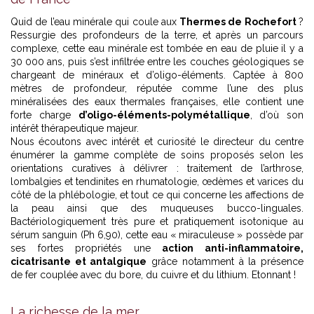
Quid de l’eau minérale qui coule aux
Thermes de Rochefort
?
Ressurgie des profondeurs de la terre, et après un parcours
complexe, cette eau minérale est tombée en eau de pluie il y a
30 000 ans, puis s’est infiltrée entre les couches géologiques se
chargeant de minéraux et d’oligo-éléments. Captée à 800
mètres de profondeur, réputée comme l’une des plus
minéralisées des eaux thermales françaises, elle contient une
forte charge
d’oligo-éléments-polymétallique
, d’où son
intérêt thérapeutique majeur.
Nous écoutons avec intérêt et curiosité le directeur du centre
énumérer la gamme complète de soins proposés selon les
orientations curatives à délivrer : traitement de l’arthrose,
lombalgies et tendinites en rhumatologie, œdèmes et varices du
côté de la phlébologie, et tout ce qui concerne les affections de
la peau ainsi que des muqueuses bucco-linguales.
Bactériologiquement très pure et pratiquement isotonique au
sérum sanguin (Ph 6,90), cette eau « miraculeuse » possède par
ses fortes propriétés une
action anti-inflammatoire,
cicatrisante et antalgique
grâce notamment à la présence
de fer couplée avec du bore, du cuivre et du lithium. Etonnant !
La richesse de la mer