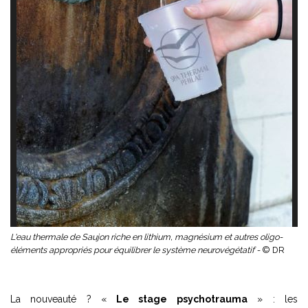
L'eau thermale de Saujon riche en lithium, magnésium et autres oligo-
éléments appropriés pour équilibrer le système neurovégétatif -
© DR
La nouveauté ? «
Le stage psychotrauma
» : les