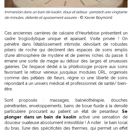
Immersion dans un bain de kaolin, doux et laiteux : pendant une vingtaine
de minutes, détente et apaisement assurés -
© Xavier Boymond
Ces anciennes carrières de calcaire d’Heurtebise présentent un
cadre troglodytique unique et apaisant. Visite privée ! On
pénètre dans l’établissement intimiste, dévoilant de robustes
piliers de roche qui déclinent des espaces de soins emplis
d’une atmosphère de mystère et de pierres riches du passé. Il
émane une sorte de magie au détour des larges et sinueuses
galeries. De l’espace dédié à la phlébologie propre aux soins
favorisant le retour veineux jusqu’aux modules ORL, organisés
comme des pétales de fleurs, règne ici une liberté de soins
répondant à un univers médical et professionnel de santé/ bien-
être.
Sont proposés : massages, balnéothérapie, douches
pénétrantes, enveloppements, bains de boue fluide à la densité
particulière procurant au patient un état de pesanteur.
Se
plonger dans un bain de kaolin
active une sensation de
douceur ouateuse absolument irrésistible ! A noter : le bain local
du bras, l’une des spécificités des thermes, qui permet un effet