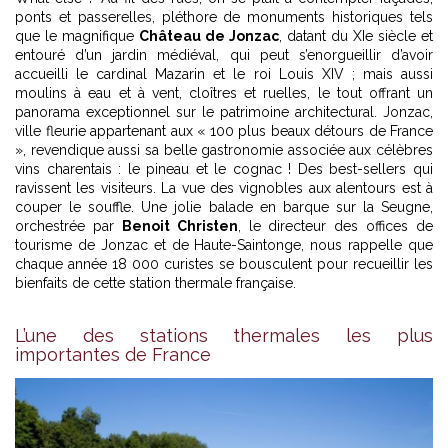
ponts et passerelles, pléthore de monuments historiques tels
que le magnifique
Château de Jonzac
, datant du XIe siècle et
entouré d’un jardin médiéval, qui peut s’enorgueillir d’avoir
accueilli le cardinal Mazarin et le roi Louis XIV ; mais aussi
moulins à eau et à vent, cloîtres et ruelles, le tout offrant un
panorama exceptionnel sur le patrimoine architectural. Jonzac,
ville fleurie appartenant aux « 100 plus beaux détours de France
», revendique aussi sa belle gastronomie associée aux célèbres
vins charentais : le pineau et le cognac ! Des best-sellers qui
ravissent les visiteurs. La vue des vignobles aux alentours est à
couper le souffle. Une jolie balade en barque sur la Seugne,
orchestrée par
Benoit Christen
, le directeur des offices de
tourisme de Jonzac et de Haute-Saintonge, nous rappelle que
chaque année 18 000 curistes se bousculent pour recueillir les
bienfaits de cette station thermale française.
L’une des stations thermales les plus
importantes de France