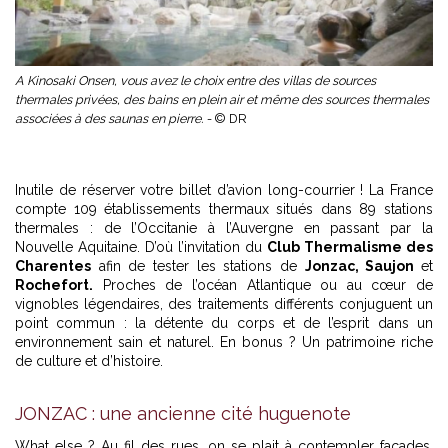
A Kinosaki Onsen, vous avez le choix entre des villas de sources
thermales privées, des bains en plein air et même des sources thermales
associées à des saunas en pierre. -
© DR
Inutile de réserver votre billet d’avion long-courrier ! La France
compte 109 établissements thermaux situés dans 89 stations
thermales : de l’Occitanie à l’Auvergne en passant par la
Nouvelle Aquitaine. D’où l’invitation du
Club Thermalisme des
Charentes
afin de tester les stations de
Jonzac, Saujon
et
Rochefort.
Proches de l’océan Atlantique ou au cœur de
vignobles légendaires, des traitements différents conjuguent un
point commun : la détente du corps et de l’esprit dans un
environnement sain et naturel. En bonus ? Un patrimoine riche
de culture et d’histoire.
JONZAC : une ancienne cité huguenote
What else ? Au fil des rues, on se plait à contempler façades,