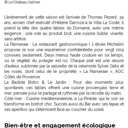
© Le Château Valmer
L’événement de cette saison est l’arrivée de Thomas Pezeril, 34
ans, ancien chef exécutif d’Hélène Darroze à la Villa La Coste. Il
prend la tête des quatre tables du Domaine, avec une même
exigence : une ode au produit brut, une cuisine lisible, vivante,
sans artifice.
La Palmeraie : Le restaurant gastronomique ( 1 étoile Michelin)
propose le soir une expérience confidentielle pour vingt cinq
convives seulement. Deux menus haute couture en six temps,
où le végétal du potager est roi. Chaque plat est une œuvre
d'auteur, sublimée par la vaisselle de la céramiste Sylvie Gélis et
les rosés, dont celui de le propriété, « La Palmeraie », AOC
Côtes de Provence.
La Bastide Bistro & Le Jardin : Pour des moments plus
spontanés, ces tables offrent une cuisine provençale, terre et
mer, pensée pour le partage et rythmée par la récolte du matin.
Côté mer : Cuisine méditerranéenne, à La Pinède, qui le soir se
transforme en bistrot chic. Succès aussi du Bar avec ses tapas et
ses aperitivo qui s’éternisent face au coucher du soleil.
Bien-être et engagement écologique