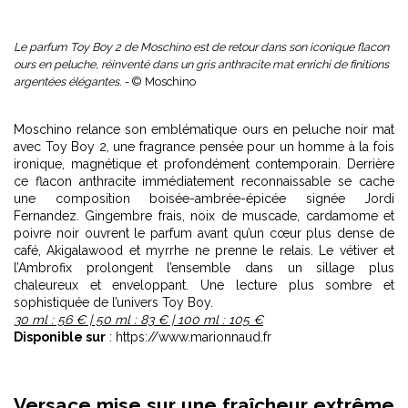
Le parfum Toy Boy 2 de Moschino est de retour dans son iconique flacon
ours en peluche, réinventé dans un gris anthracite mat enrichi de finitions
argentées élégantes. -
© Moschino
Moschino relance son emblématique ours en peluche noir mat
avec Toy Boy 2, une fragrance pensée pour un homme à la fois
ironique, magnétique et profondément contemporain. Derrière
ce flacon anthracite immédiatement reconnaissable se cache
une composition boisée-ambrée-épicée signée Jordi
Fernandez. Gingembre frais, noix de muscade, cardamome et
poivre noir ouvrent le parfum avant qu’un cœur plus dense de
café, Akigalawood et myrrhe ne prenne le relais. Le vétiver et
l’Ambrofix prolongent l’ensemble dans un sillage plus
chaleureux et enveloppant. Une lecture plus sombre et
sophistiquée de l’univers Toy Boy.
30 ml : 56 € | 50 ml : 83 € | 100 ml : 105 €
Disponible sur
: https://www.marionnaud.fr
Versace mise sur une fraîcheur extrême