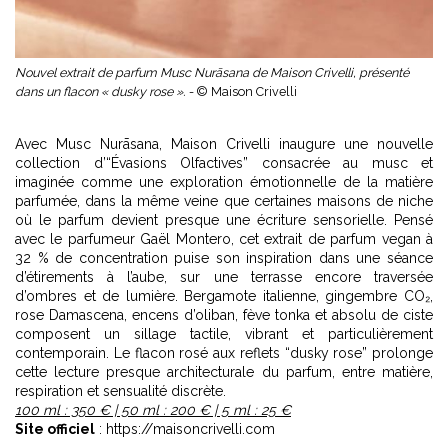
Nouvel extrait de parfum Musc Nurāsana de Maison Crivelli, présenté
dans un flacon « dusky rose ». -
© Maison Crivelli
Avec Musc Nurāsana, Maison Crivelli inaugure une nouvelle
collection d’“Évasions Olfactives” consacrée au musc et
imaginée comme une exploration émotionnelle de la matière
parfumée, dans la même veine que certaines
maisons de niche
où le parfum devient presque une écriture sensorielle. Pensé
avec le parfumeur Gaël Montero, cet extrait de parfum vegan à
32 % de concentration puise son inspiration dans une séance
d’étirements à l’aube, sur une terrasse encore traversée
d’ombres et de lumière. Bergamote italienne, gingembre CO₂,
rose Damascena, encens d’oliban, fève tonka et absolu de ciste
composent un sillage tactile, vibrant et particulièrement
contemporain. Le flacon rosé aux reflets “dusky rose” prolonge
cette lecture presque architecturale du parfum, entre matière,
respiration et sensualité discrète.
100 ml : 350 € | 50 ml : 200 € | 5 ml : 25 €
Site officiel
: https://maisoncrivelli.com