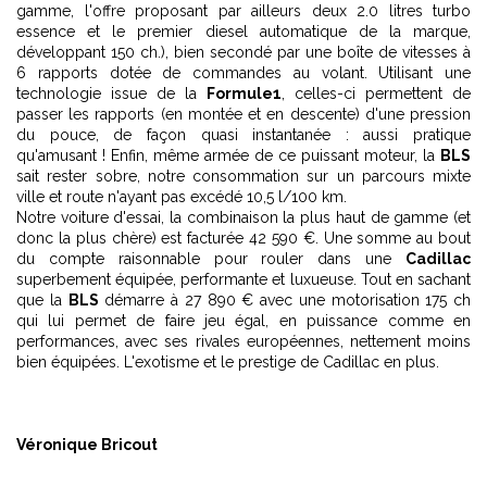
gamme, l'offre proposant par ailleurs deux 2.0 litres turbo
essence et le premier diesel automatique de la marque,
développant 150 ch.), bien secondé par une boîte de vitesses à
6 rapports dotée de commandes au volant. Utilisant une
technologie issue de la
Formule1
, celles-ci permettent de
passer les rapports (en montée et en descente) d'une pression
du pouce, de façon quasi instantanée : aussi pratique
qu'amusant ! Enfin, même armée de ce puissant moteur, la
BLS
sait rester sobre, notre consommation sur un parcours mixte
ville et route n'ayant pas excédé 10,5 l/100 km.
Notre voiture d'essai, la combinaison la plus haut de gamme (et
donc la plus chère) est facturée 42 590 €. Une somme au bout
du compte raisonnable pour rouler dans une
Cadillac
superbement équipée, performante et luxueuse. Tout en sachant
que la
BLS
démarre à 27 890 € avec une motorisation 175 ch
qui lui permet de faire jeu égal, en puissance comme en
performances, avec ses rivales européennes, nettement moins
bien équipées. L'exotisme et le prestige de Cadillac en plus.
Véronique Bricout