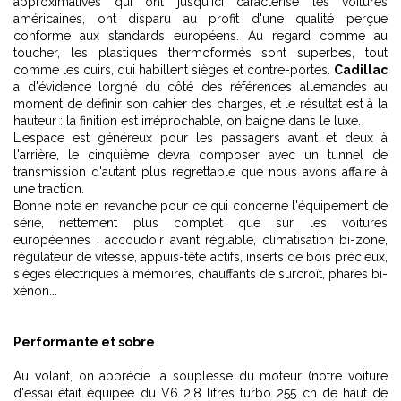
approximatives qui ont jusqu'ici caractérisé les voitures
américaines, ont disparu au profit d'une qualité perçue
conforme aux standards européens. Au regard comme au
toucher, les plastiques thermoformés sont superbes, tout
comme les cuirs, qui habillent sièges et contre-portes.
Cadillac
a d'évidence lorgné du côté des références allemandes au
moment de définir son cahier des charges, et le résultat est à la
hauteur : la finition est irréprochable, on baigne dans le luxe.
L'espace est généreux pour les passagers avant et deux à
l'arrière, le cinquième devra composer avec un tunnel de
transmission d'autant plus regrettable que nous avons affaire à
une traction.
Bonne note en revanche pour ce qui concerne l'équipement de
série, nettement plus complet que sur les voitures
européennes : accoudoir avant réglable, climatisation bi-zone,
régulateur de vitesse, appuis-tête actifs, inserts de bois précieux,
sièges électriques à mémoires, chauffants de surcroît, phares bi-
xénon...
Performante et sobre
Au volant, on apprécie la souplesse du moteur (notre voiture
d'essai était équipée du V6 2.8 litres turbo 255 ch de haut de