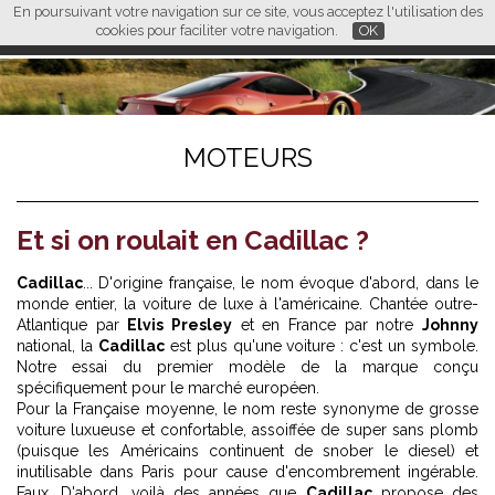
En poursuivant votre navigation sur ce site, vous acceptez l'utilisation des
L M
FR
EN
CN
cookies pour faciliter votre navigation.
OK
MOTEURS
Et si on roulait en Cadillac ?
Cadillac
... D'origine française, le nom évoque d'abord, dans le
monde entier, la voiture de luxe à l'américaine. Chantée outre-
Atlantique par
Elvis Presley
et en France par notre
Johnny
national, la
Cadillac
est plus qu'une voiture : c'est un symbole.
Notre essai du premier modèle de la marque conçu
spécifiquement pour le marché européen.
Pour la Française moyenne, le nom reste synonyme de grosse
voiture luxueuse et confortable, assoiffée de super sans plomb
(puisque les Américains continuent de snober le diesel) et
inutilisable dans Paris pour cause d'encombrement ingérable.
Faux. D'abord, voilà des années que
Cadillac
propose des