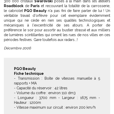
300 000 cristaux
Swarovski
posés à la main dans les ateliers
Roadblock
de
Paris
et recouvrant la totalité de la carrosserie,
le cabriolet
PGO Beauty
n'a pas fini de faire parler de lui ! Un
véritable travail d'orfèvre pour cet exemplaire évidemment
unique qui ne cède en rien ses qualités technologiques et
mécaniques à l'excentricité de ses atours. A porter de
préférence le soir pour assortir au bustier strassé et aux milliers
de lumières scintillantes qui ornent les rues de nos villes en ces
périodes festives. Gare toutefois aux radars...!
Décembre 2006
PGO Beauty
Fiche technique
- Transmission : Boîte de vitesses manuelle à 5
rapports + MA
- Capacité du réservoir : 42 litres
- Volume du coffre : environ 110 dm3
- Longueur : 3700 mm - Largeur : 1675 mm -
Hauteur : 1200m
- Vitesse maximum sur circuit : environ 200 km/h