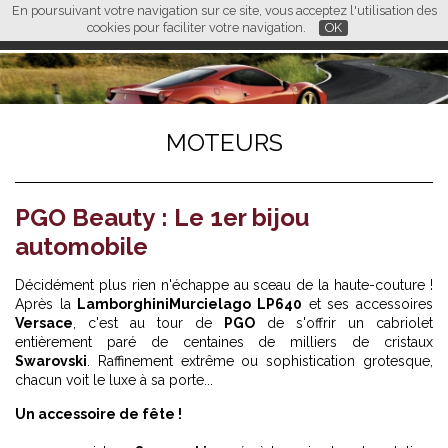
En poursuivant votre navigation sur ce site, vous acceptez l'utilisation des
L M
FR
EN
CN
cookies pour faciliter votre navigation.
OK
MOTEURS
PGO Beauty : Le 1er bijou
automobile
Décidément plus rien n'échappe au sceau de la haute-couture !
Après la
Lamborghini
Murcielago LP640
et ses accessoires
Versace
, c'est au tour de
PGO
de s'offrir un cabriolet
entièrement paré de centaines de milliers de cristaux
Swarovski
. Raffinement extrême ou sophistication grotesque,
chacun voit le luxe à sa porte...
Un accessoire de fête !