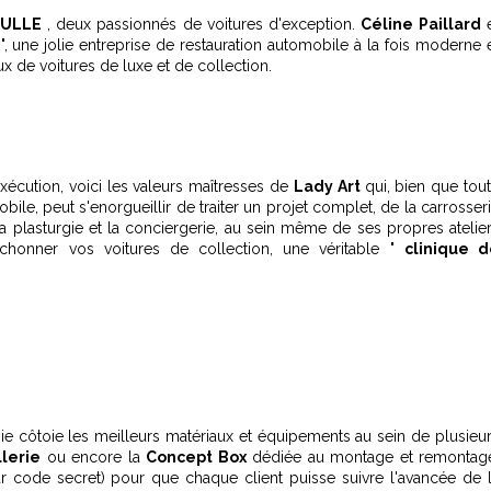
OULLE
, deux passionnés de voitures d'exception.
Céline Paillard
e
", une jolie entreprise de restauration automobile à la fois moderne 
ux de voitures de luxe et de collection.
'exécution, voici les valeurs maîtresses de
Lady Art
qui, bien que tou
ile, peut s'enorgueillir de traiter un projet complet, de la carrosser
, la plasturgie et la conciergerie, au sein même de ses propres atelie
bichonner vos voitures de collection, une véritable "
clinique 
gie côtoie les meilleurs matériaux et équipements au sein de plusieu
llerie
ou encore la
Concept Box
dédiée au montage et remontag
r code secret) pour que chaque client puisse suivre l'avancée de 