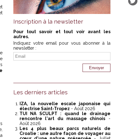
t
et
Inscription à la newsletter
Pour tout savoir et tout voir avant les
autres.
Indiquez votre email pour vous abonner à la
newsletter :
te
ie
rs
de
Les derniers articles
IZA, la nouvelle escale japonaise qui
électrise Saint-Tropez
- Août 2026
TUI NA SCULPT : quand le drainage
rencontre l'art du massage chinois
-
rs
Août 2026
Les 4 plus beaux parcs naturels de
e,
Croatie : une autre façon de voyager au
la
cœur d'une nature préservée
- Juillet