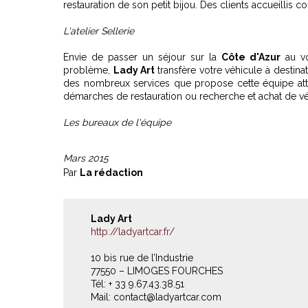
restauration de son petit bijou. Des clients accueillis
L'atelier Sellerie
Envie de passer un séjour sur la
Côte d'Azur
au vo
problème,
Lady Art
transfère votre véhicule à destinat
des nombreux services que propose cette équipe at
démarches de restauration ou recherche et achat de vé
Les bureaux de l'équipe
Mars 2015
Par
La rédaction
Lady Art
http://ladyartcar.fr/
10 bis rue de l’Industrie
77550 – LIMOGES FOURCHES
Tél: + 33 9.67.43.38.51
Mail: contact@ladyartcar.com