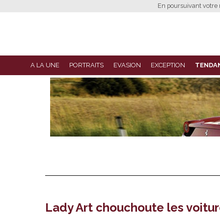
En poursuivant votre n
A LA UNE
PORTRAITS
EVASION
EXCEPTION
TENDA
Lady Art chouchoute les voitur