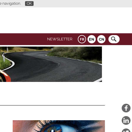
re navigation.
OK
NEWSLETTER
FR
EN
CN