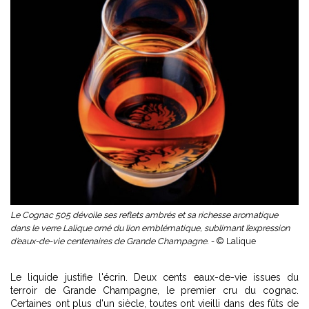
Le Cognac 505 dévoile ses reflets ambrés et sa richesse aromatique
dans le verre Lalique orné du lion emblématique, sublimant l’expression
d’eaux-de-vie centenaires de Grande Champagne. -
© Lalique
Le liquide justifie l'écrin. Deux cents eaux-de-vie issues du
terroir de Grande Champagne, le premier cru du cognac.
Certaines ont plus d'un siècle, toutes ont vieilli dans des fûts de