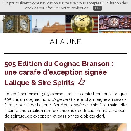
En poursuivant votre navigation sur ce site, vous acceptez l'utilisation des
L M
FR
EN
CN
cookies pour faciliter votre navigation.
OK
A LA UNE
505 Edition du Cognac Branson :
une carafe d'exception signée
Lalique & Sire Spirits
Éditée à seulement 505 exemplaires, la carafe Branson × Lalique
505 unit un cognac hors d’âge de Grande Champagne au savoir-
faire artisanal de Lalique. Soufflée, gravée et finie à la main, elle
incarne une création rare destinée aux collectionneurs, amateurs
de spiritueux d’exception et passionnés d’objets d’art.