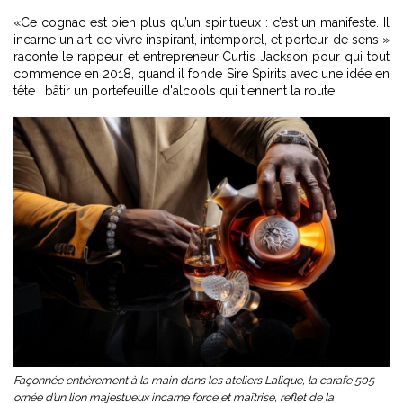
«Ce cognac est bien plus qu’un spiritueux : c’est un manifeste. Il
incarne un art de vivre inspirant, intemporel, et porteur de sens »
raconte le rappeur et entrepreneur Curtis Jackson pour qui tout
commence en 2018, quand il fonde Sire Spirits avec une idée en
tête : bâtir un portefeuille d'alcools qui tiennent la route.
Façonnée entièrement à la main dans les ateliers Lalique, la carafe 505
ornée d’un lion majestueux incarne force et maîtrise, reflet de la