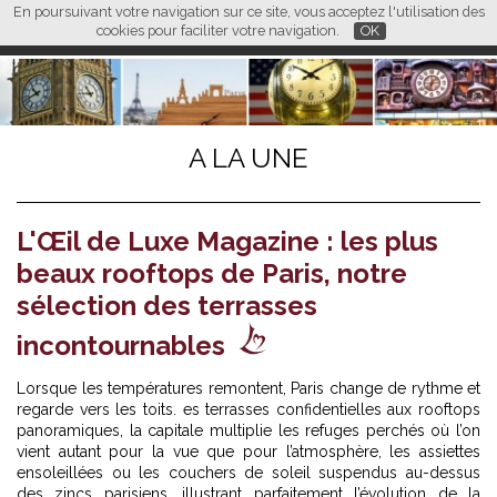
En poursuivant votre navigation sur ce site, vous acceptez l'utilisation des
L M
FR
EN
CN
cookies pour faciliter votre navigation.
OK
A LA UNE
L'Œil de Luxe Magazine : les plus
beaux rooftops de Paris, notre
sélection des terrasses
incontournables
Lorsque les températures remontent, Paris change de rythme et
regarde vers les toits. es terrasses confidentielles aux rooftops
panoramiques, la capitale multiplie les refuges perchés où l’on
vient autant pour la vue que pour l’atmosphère, les assiettes
ensoleillées ou les couchers de soleil suspendus au-dessus
des zincs parisiens, illustrant parfaitement l’évolution de la