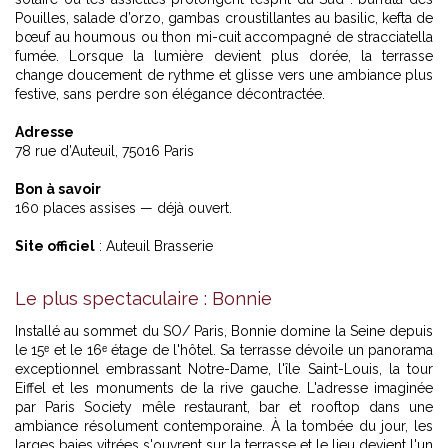
Pouilles, salade d’orzo, gambas croustillantes au basilic, kefta de
bœuf au houmous ou thon mi-cuit accompagné de stracciatella
fumée. Lorsque la lumière devient plus dorée, la terrasse
change doucement de rythme et glisse vers une ambiance plus
festive, sans perdre son élégance décontractée.
Adresse
78 rue d’Auteuil, 75016 Paris
Bon à savoir
160 places assises — déjà ouvert.
Site officiel
: Auteuil Brasserie
Le plus spectaculaire : Bonnie
Installé au sommet du SO/ Paris, Bonnie domine la Seine depuis
le 15ᵉ et le 16ᵉ étage de l'hôtel. Sa terrasse dévoile un panorama
exceptionnel embrassant Notre-Dame, l'île Saint-Louis, la tour
Eiffel et les monuments de la rive gauche. L'adresse imaginée
par Paris Society mêle restaurant, bar et rooftop dans une
ambiance résolument contemporaine. À la tombée du jour, les
larges baies vitrées s'ouvrent sur la terrasse et le lieu devient l'un