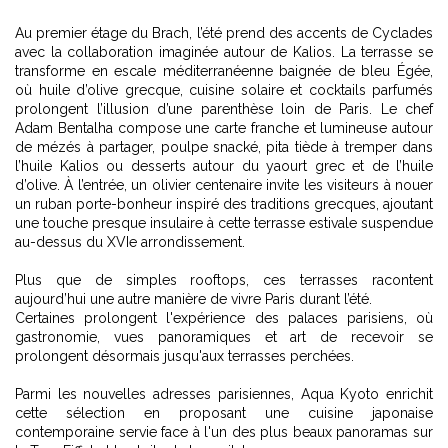
Au premier étage du Brach, l’été prend des accents de Cyclades
avec la collaboration imaginée autour de Kalios. La terrasse se
transforme en escale méditerranéenne baignée de bleu Égée,
où huile d’olive grecque, cuisine solaire et cocktails parfumés
prolongent l’illusion d’une parenthèse loin de Paris. Le chef
Adam Bentalha compose une carte franche et lumineuse autour
de mézés à partager, poulpe snacké, pita tiède à tremper dans
l’huile Kalios ou desserts autour du yaourt grec et de l’huile
d’olive. À l’entrée, un olivier centenaire invite les visiteurs à nouer
un ruban porte-bonheur inspiré des traditions grecques, ajoutant
une touche presque insulaire à cette terrasse estivale suspendue
au-dessus du XVIe arrondissement.
Plus que de simples rooftops, ces terrasses racontent
aujourd’hui une autre manière de vivre Paris durant l’été.
Certaines prolongent l'expérience des
palaces parisiens
, où
gastronomie, vues panoramiques et art de recevoir se
prolongent désormais jusqu'aux terrasses perchées.
Parmi les nouvelles adresses parisiennes,
Aqua Kyoto
enrichit
cette sélection en proposant une cuisine japonaise
contemporaine servie face à l'un des plus beaux panoramas sur