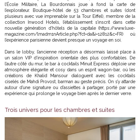
l’École Militaire, La Bourdonnais joue à fond la carte de
l’explorateur. Boutique-hôtel de 53 chambres et suites (dont
plusieurs avec vue imprenable sur la Tour Eiffel), membre de la
collection Inwood Hotels, l’établissement s’inscrit dans cette
nouvelle génération d’hôtels de la capitale (https://www.luxe-
magazine.com/lmadm1nArticle.php?fct=da&i=12812&c=FR) où
l’expérience parisienne devient presque un voyage en soi.
Dans le lobby, l’ancienne réception a désormais laissé place à
un salon VIP d’inspiration orientale des plus confortables. De
l’autre côté du mur, le bar à cocktails Minuit Express déploie une
atmosphère élégante et cosy dans un esprit wagon-bar, où les
créations de Khalid Mansour dialoguent avec les cocktails
ciselés de Mahdi Provost, barman au geste précis. On s’y attarde
autour d’une signature ou d’assiettes à partager, porté par une
expérience qui prolonge le voyage bien après le dernier verre.
Trois univers pour les chambres et suites