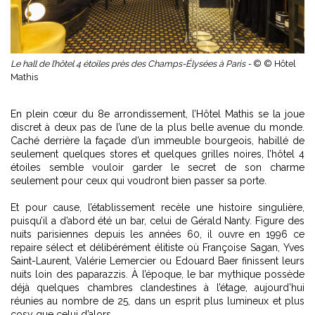
Le hall de l’hôtel 4 étoiles près des Champs-Élysées à Paris -
© © Hôtel
Mathis
En plein cœur du 8e arrondissement, l’Hôtel Mathis se la joue
discret à deux pas de l’une de la plus belle avenue du monde.
Caché derrière la façade d’un immeuble bourgeois, habillé de
seulement quelques stores et quelques grilles noires, l’hôtel 4
étoiles semble vouloir garder le secret de son charme
seulement pour ceux qui voudront bien passer sa porte.
Et pour cause, l’établissement recèle une histoire singulière,
puisqu’il a d’abord été un bar, celui de Gérald Nanty. Figure des
nuits parisiennes depuis les années 60, il ouvre en 1996 ce
repaire sélect et délibérément élitiste où Françoise Sagan, Yves
Saint-Laurent, Valérie Lemercier ou Edouard Baer finissent leurs
nuits loin des paparazzis. À l’époque, le bar mythique possède
déjà quelques chambres clandestines à l’étage, aujourd’hui
réunies au nombre de 25, dans un esprit plus lumineux et plus
cosy que celui d’alors.