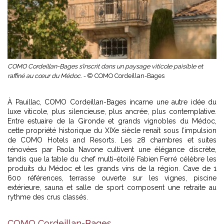
COMO Cordeillan-Bages s’inscrit dans un paysage viticole paisible et
raffiné au cœur du Médoc. -
© COMO Cordeillan-Bages
À Pauillac, COMO Cordeillan-Bages incarne une autre idée du
luxe viticole, plus silencieuse, plus ancrée, plus contemplative.
Entre estuaire de la Gironde et grands vignobles du Médoc,
cette propriété historique du XIXe siècle renaît sous l’impulsion
de COMO Hotels and Resorts. Les 28 chambres et suites
rénovées par Paola Navone cultivent une élégance discrète,
tandis que la table du chef multi-étoilé Fabien Ferré célèbre les
produits du Médoc et les grands vins de la région. Cave de 1
600 références, terrasse ouverte sur les vignes, piscine
extérieure, sauna et salle de sport composent une retraite au
rythme des crus classés.
COMO Cordeillan-Bages