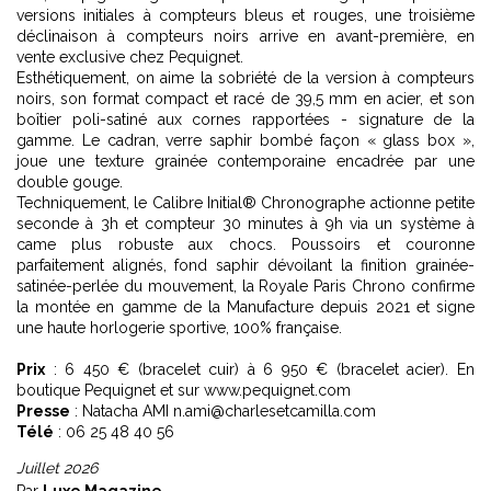
versions initiales à compteurs bleus et rouges, une troisième
déclinaison à compteurs noirs arrive en avant-première, en
vente exclusive chez Pequignet.
Esthétiquement, on aime la sobriété de la version à compteurs
noirs, son format compact et racé de 39,5 mm en acier, et son
boîtier poli-satiné aux cornes rapportées - signature de la
gamme. Le cadran, verre saphir bombé façon « glass box »,
joue une texture grainée contemporaine encadrée par une
double gouge.
Techniquement, le Calibre Initial® Chronographe actionne petite
seconde à 3h et compteur 30 minutes à 9h via un système à
came plus robuste aux chocs. Poussoirs et couronne
parfaitement alignés, fond saphir dévoilant la finition grainée-
satinée-perlée du mouvement, la Royale Paris Chrono confirme
la montée en gamme de la Manufacture depuis 2021 et signe
une haute horlogerie sportive, 100% française.
Prix
: 6 450 € (bracelet cuir) à 6 950 € (bracelet acier). En
boutique Pequignet et sur www.pequignet.com
Presse
: Natacha AMI n.ami@charlesetcamilla.com
Télé
: 06 25 48 40 56
Juillet 2026
Par
Luxe Magazine