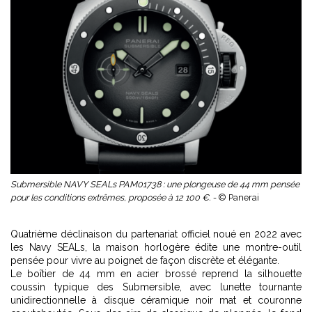
Submersible NAVY SEALs PAM01738 : une plongeuse de 44 mm pensée
pour les conditions extrêmes, proposée à 12 100 €. -
© Panerai
Quatrième déclinaison du partenariat officiel noué en 2022 avec
les Navy SEALs, la maison horlogère édite une montre-outil
pensée pour vivre au poignet de façon discrète et élégante.
Le boîtier de 44 mm en acier brossé reprend la silhouette
coussin typique des Submersible, avec lunette tournante
unidirectionnelle à disque céramique noir mat et couronne