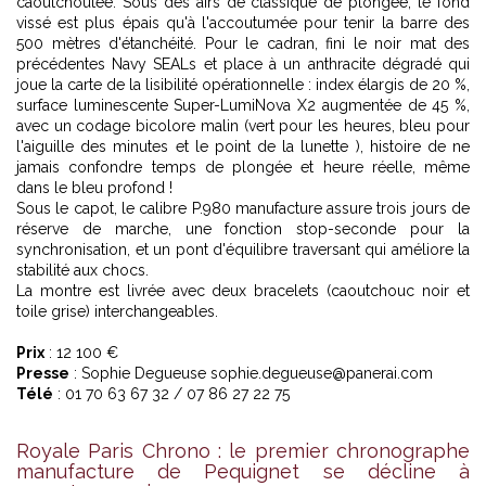
caoutchoutée. Sous des airs de classique de plongée, le fond
vissé est plus épais qu'à l'accoutumée pour tenir la barre des
500 mètres d'étanchéité. Pour le cadran, fini le noir mat des
précédentes Navy SEALs et place à un anthracite dégradé qui
joue la carte de la lisibilité opérationnelle : index élargis de 20 %,
surface luminescente Super-LumiNova X2 augmentée de 45 %,
avec un codage bicolore malin (vert pour les heures, bleu pour
l'aiguille des minutes et le point de la lunette ), histoire de ne
jamais confondre temps de plongée et heure réelle, même
dans le bleu profond !
Sous le capot, le calibre P.980 manufacture assure trois jours de
réserve de marche, une fonction stop-seconde pour la
synchronisation, et un pont d'équilibre traversant qui améliore la
stabilité aux chocs.
La montre est livrée avec deux bracelets (caoutchouc noir et
toile grise) interchangeables.
Prix
: 12 100 €
Presse
: Sophie Degueuse sophie.degueuse@panerai.com
Télé
: 01 70 63 67 32 / 07 86 27 22 75
Royale Paris Chrono : le premier chronographe
manufacture de Pequignet se décline à