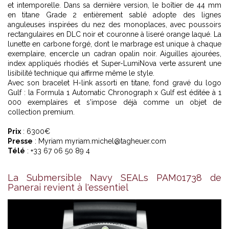
et intemporelle. Dans sa dernière version, le boîtier de 44 mm
en titane Grade 2 entièrement sablé adopte des lignes
anguleuses inspirées du nez des monoplaces, avec poussoirs
rectangulaires en DLC noir et couronne à liseré orange laqué. La
lunette en carbone forgé, dont le marbrage est unique à chaque
exemplaire, encercle un cadran opalin noir. Aiguilles ajourées,
index appliqués rhodiés et Super-LumiNova verte assurent une
lisibilité technique qui affirme même le style.
Avec son bracelet H-link assorti en titane, fond gravé du logo
Gulf : la Formula 1 Automatic Chronograph x Gulf est éditée à 1
000 exemplaires et s'impose déjà comme un objet de
collection premium.
Prix
: 6300€
Presse
: Myriam myriam.michel@tagheuer.com
Télé
: +33 67 06 50 89 4
La Submersible Navy SEALs PAM01738 de
Panerai revient à l'essentiel