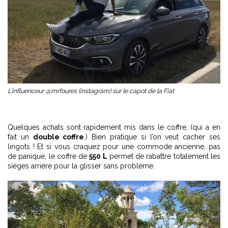
L'influenceur @mrfoures (instagram) sur le capot de la Fiat
Quelques achats sont rapidement mis dans le coffre, (qui a en
fait un
double coffre
.) Bien pratique si l’on veut cacher ses
lingots ! Et si vous craquez pour une commode ancienne, pas
de panique, le coffre de
550 L
permet de rabattre totalement les
sièges arrière pour la glisser sans problème.