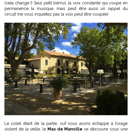
(cela change !) Seul petit bémol, la voix constante qui coupe en
permanence la musique, mais peut être aussi un rappel du
circuit (ne vous inquiétez pas la voix peut être coupée).
Le soleil étant de la partie, ouf nous avons échappé à l’orage
violent de la veille, le
Mas de Manville
se découvre sous une