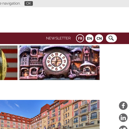
re navigation.
OK
NEWSLETTER
FR
EN
CN