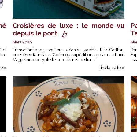
né
Croisières de luxe : le monde vu
P
depuis le pont
Te
Mars 2026
Ma
 et
Transatlantiques, voiliers géants, yachts Ritz-Carlton,
Pa
ibre
croisières familiales Costa ou expéditions polaires : Luxe
Ex
Magazine décrypte les croisières de luxe.
ass
te »
Lire la suite »