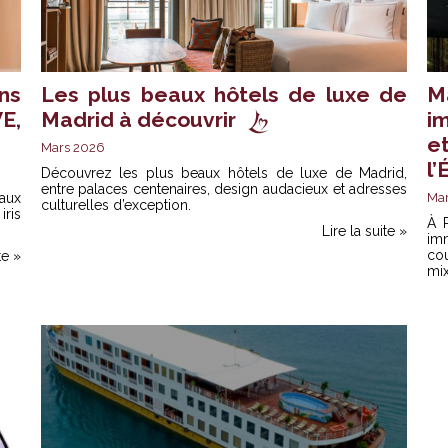
ns
Les plus beaux hôtels de luxe de
M
E,
Madrid à découvrir
im
e
Mars 2026
l’
Découvrez les plus beaux hôtels de luxe de Madrid,
entre palaces centenaires, design audacieux et adresses
aux
Ma
culturelles d’exception.
iris
À P
Lire la suite »
im
cou
te »
mix