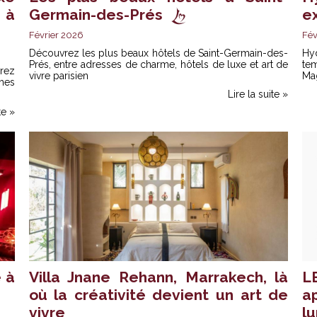
 à
Germain-des-Prés
e
Février 2026
Fév
Découvrez les plus beaux hôtels de Saint-Germain-des-
Hyd
Prés, entre adresses de charme, hôtels de luxe et art de
te
vrez
vivre parisien
Ma
hes
Lire la suite »
te »
 à
Villa Jnane Rehann, Marrakech, là
L
où la créativité devient un art de
a
vivre
l