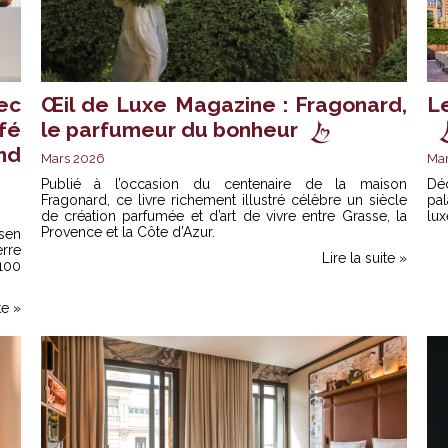
ec
Œil de Luxe Magazine : Fragonard,
L
fé
le parfumeur du bonheur
nd
Mars 2026
Ma
Publié à l’occasion du centenaire de la maison
Dé
Fragonard, ce livre richement illustré célèbre un siècle
pa
de création parfumée et d’art de vivre entre Grasse, la
lux
Provence et la Côte d’Azur.
sen
rre
Lire la suite »
H100
te »