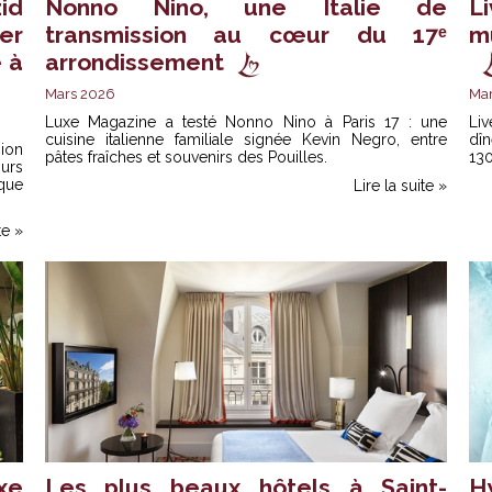
id
Nonno Nino, une Italie de
L
er
transmission au cœur du 17ᵉ
m
 à
arrondissement
Mars 2026
Ma
Luxe Magazine a testé Nonno Nino à Paris 17 : une
Liv
cuisine italienne familiale signée Kevin Negro, entre
dî
ion
pâtes fraîches et souvenirs des Pouilles.
130
urs
ique
Lire la suite »
te »
xe
Les plus beaux hôtels à Saint-
H