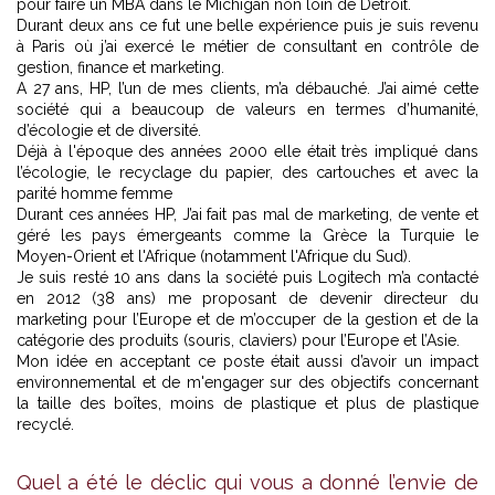
pour faire un MBA dans le Michigan non loin de Détroit.
Durant deux ans ce fut une belle expérience puis je suis revenu
à Paris où j’ai exercé le métier de consultant en contrôle de
gestion, finance et marketing.
A 27 ans, HP, l’un de mes clients, m’a débauché. J’ai aimé cette
société qui a beaucoup de valeurs en termes d’humanité,
d’écologie et de diversité.
Déjà à l'époque des années 2000 elle était très impliqué dans
l’écologie, le recyclage du papier, des cartouches et avec la
parité homme femme
Durant ces années HP, J’ai fait pas mal de marketing, de vente et
géré les pays émergeants comme la Grèce la Turquie le
Moyen-Orient et l'Afrique (notamment l'Afrique du Sud).
Je suis resté 10 ans dans la société puis Logitech m’a contacté
en 2012 (38 ans) me proposant de devenir directeur du
marketing pour l’Europe et de m’occuper de la gestion et de la
catégorie des produits (souris, claviers) pour l’Europe et l’Asie.
Mon idée en acceptant ce poste était aussi d’avoir un impact
environnemental et de m'engager sur des objectifs concernant
la taille des boîtes, moins de plastique et plus de plastique
recyclé.
Quel a été le déclic qui vous a donné l’envie de