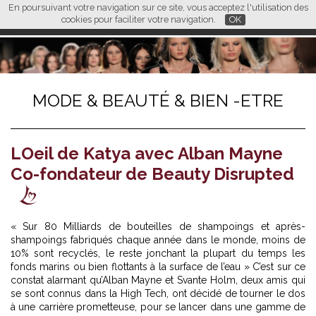
En poursuivant votre navigation sur ce site, vous acceptez l'utilisation des
L M
FR
EN
CN
cookies pour faciliter votre navigation.
OK
MODE & BEAUTÉ & BIEN -ETRE
LOeil de Katya avec Alban Mayne
Co-fondateur de Beauty Disrupted
« Sur 80 Milliards de bouteilles de shampoings et après-
shampoings fabriqués chaque année dans le monde, moins de
10% sont recyclés, le reste jonchant la plupart du temps les
fonds marins ou bien flottants à la surface de l’eau » C’est sur ce
constat alarmant qu’Alban Mayne et Svante Holm, deux amis qui
se sont connus dans la High Tech, ont décidé de tourner le dos
à une carrière prometteuse, pour se lancer dans une gamme de