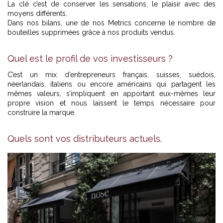
La clé c’est de conserver les sensations, le plaisir avec des
moyens différents.
Dans nos bilans, une de nos Metrics concerne le nombre de
bouteilles supprimées grâce à nos produits vendus.
Quel est le profil de vos investisseurs ?
C’est un mix d’entrepreneurs français, suisses, suédois,
néerlandais, italiens ou encore américains qui partagent les
mêmes valeurs, s’impliquent en apportant eux-mêmes leur
propre vision et nous laissent le temps nécessaire pour
construire la marque.
Printemps - Beaute naturelle -
©
Printemps
Quels sont vos distributeurs actuels.