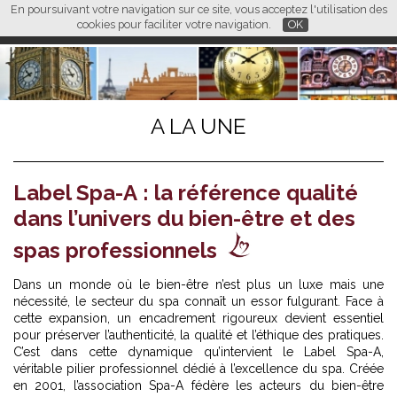
En poursuivant votre navigation sur ce site, vous acceptez l'utilisation des
L M
FR
EN
CN
cookies pour faciliter votre navigation.
OK
A LA UNE
Label Spa-A : la référence qualité
dans l’univers du bien-être et des
spas professionnels
Dans un monde où le bien-être n’est plus un luxe mais une
nécessité, le secteur du spa connaît un essor fulgurant. Face à
cette expansion, un encadrement rigoureux devient essentiel
pour préserver l’authenticité, la qualité et l’éthique des pratiques.
C’est dans cette dynamique qu’intervient le Label Spa-A,
véritable pilier professionnel dédié à l’excellence du spa. Créée
en 2001,
l’association Spa-A
fédère les acteurs du bien-être