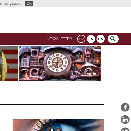
re navigation.
OK
NEWSLETTER
FR
EN
CN