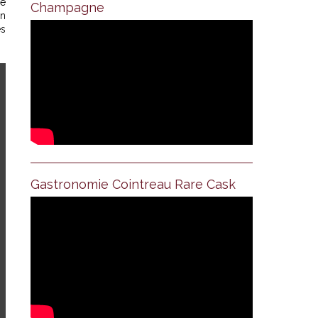
ce
Champagne
en
es
Gastronomie Cointreau Rare Cask