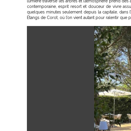
lumière traverse les arbres et l’atmosphère prend des ai
contemporaine, esprit resort et douceur de vivre assum
quelques minutes seulement depuis la capitale, dans 
Étangs de Corot
, où l’on vient autant pour ralentir que