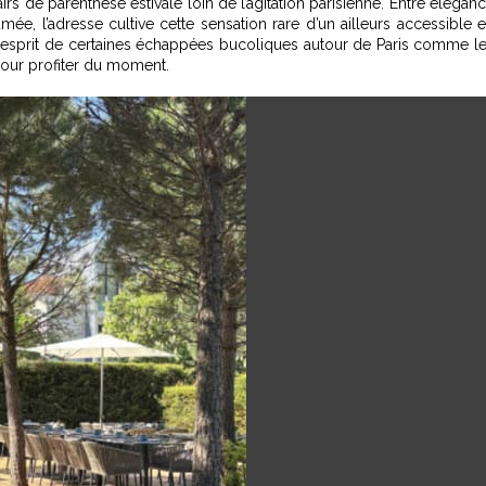
rs de parenthèse estivale loin de l’agitation parisienne. Entre élégan
ée, l’adresse cultive cette sensation rare d’un ailleurs accessible 
l’esprit de certaines échappées bucoliques autour de Paris comme
l
 pour profiter du moment.