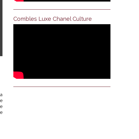
Combles Luxe Chanel Culture
la
ne
ne
xe