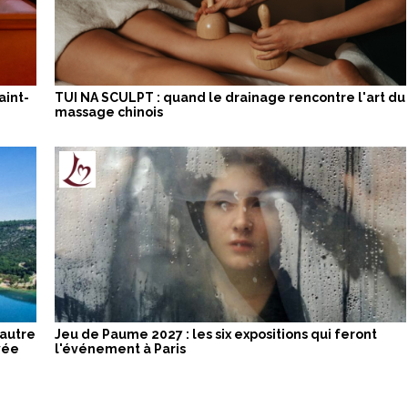
aint-
TUI NA SCULPT : quand le drainage rencontre l'art du
massage chinois
 autre
Jeu de Paume 2027 : les six expositions qui feront
vée
l'événement à Paris