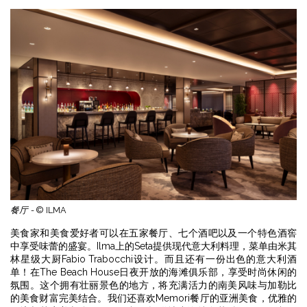
餐厅 -
© ILMA
美食家和美食爱好者可以在五家餐厅、七个酒吧以及一个特色酒窖
中享受味蕾的盛宴。Ilma上的Seta提供现代意大利料理，菜单由米其
林星级大厨Fabio Trabocchi设计。而且还有一份出色的意大利酒
单！在The Beach House日夜开放的海滩俱乐部，享受时尚休闲的
氛围。这个拥有壮丽景色的地方，将充满活力的南美风味与加勒比
的美食财富完美结合。我们还喜欢Memori餐厅的亚洲美食，优雅的