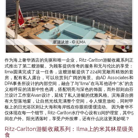
屋顶泳池 -
© ILMA
1
2
作为海上奢华酒店的先驱和唯一企业，Ritz-Carlton游艇收藏系列正
式推出了第二艘游艇。为顾客提供传奇的服务和无与伦比的享受：
Ilma圆满完成了这一任务，这艘游艇提供了224间宽敞而精致的套
房，配有私人露台，可以欣赏到广阔的海景。由AD Associates和
DPA事务所设计的内部空间，融合了与“Ilma”在马耳他语中“水”的含
义相呼应的清新中性色调，搭配明亮与深色的饰面，而外部则由芬
兰设计工作室Aivan设计，延续了私人游艇的优雅风格。滨海露台拥
有大型落地窗，让自然光线充满整个空间，令人惬意放松，同时甲
板上的日光浴区则让大海和海岸线在你眼前缓缓流动。 因为奢华不
仅体现在每一个细节，Ritz-Carlton水疗中心设有11间护理室，其中5
间在户外。阳光洒落时，享受户外按摩，还有什么比这更美妙呢？
Ritz-Carlton游艇收藏系列：Ilma上的米其林星级美
食