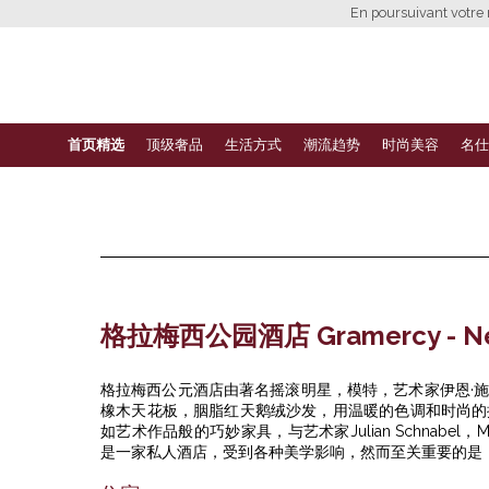
En poursuivant votre n
首页精选
顶级奢品
生活方式
潮流趋势
时尚美容
名仕
格拉梅西公园酒店 Gramercy - Ne
格拉梅西公元酒店由著名摇滚明星，模特，艺术家伊恩·
橡木天花板，胭脂红天鹅绒沙发，用温暖的色调和时尚的
如艺术作品般的巧妙家具，与艺术家Julian Schnabel，Mic
是一家私人酒店，受到各种美学影响，然而至关重要的是