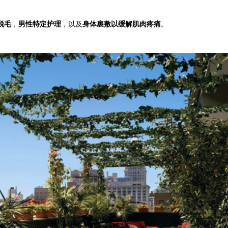
脱毛
，
男性特定护理
，以及
身体裹敷以缓解肌肉疼痛
。