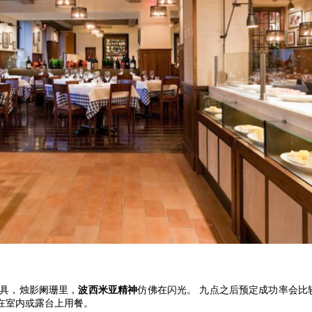
具，烛影阑珊里，
波西米亚精神
仿佛在闪光。 九点之后预定成功率会比
在室内或露台上用餐。