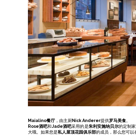
Maialino餐厅
，由主厨
Nick Anderer
提供
罗马美食
。
Rose酒吧
和
Jade酒吧
采用的是
朱利安施纳贝尔
的定制家
大哦。如果您是
私人屋顶花园俱乐部
的成员，那么您可以