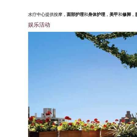
水疗中心提供按摩，
面部护理
和
身体护理
，
美甲
和
修脚
，
娱乐活动