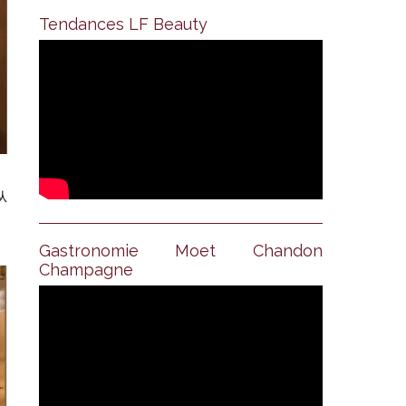
Tendances LF Beauty
从
Gastronomie Moet Chandon
Champagne