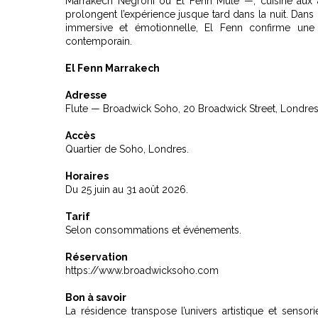
Marrakech Negroni ou El Fenn Mule —, cuisine aux ac
prolongent l’expérience jusque tard dans la nuit. Dans
immersive et émotionnelle
, El Fenn confirme une 
contemporain.
El Fenn Marrakech
Adresse
Flute — Broadwick Soho, 20 Broadwick Street, Londre
Accès
Quartier de Soho, Londres.
Horaires
Du 25 juin au 31 août 2026.
Tarif
Selon consommations et événements.
Réservation
https://www.broadwicksoho.com
Bon à savoir
La résidence transpose l’univers artistique et sens