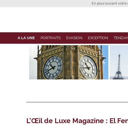
En poursuivant votre n
A LA UNE
PORTRAITS
EVASION
EXCEPTION
TENDA
L’Œil de Luxe Magazine : El F