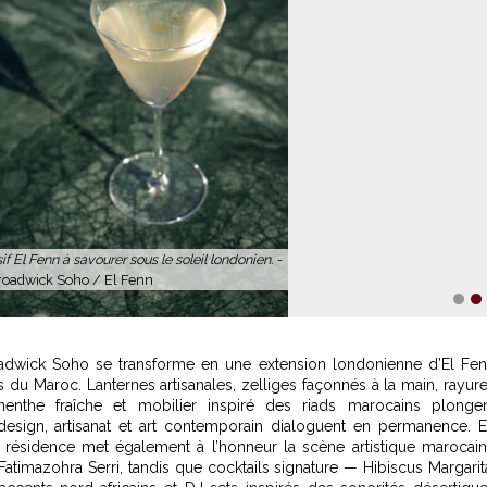
f El Fenn à savourer sous le soleil londonien. -
oadwick Soho / El Fenn
1
2
Broadwick Soho se transforme en une extension londonienne d’El Fe
fs du Maroc. Lanternes artisanales, zelliges façonnés à la main, rayur
nthe fraîche et mobilier inspiré des riads marocains plonge
esign, artisanat et art contemporain dialoguent en permanence. 
te résidence met également à l’honneur la scène artistique marocai
atimazohra Serri, tandis que cocktails signature — Hibiscus Margarit