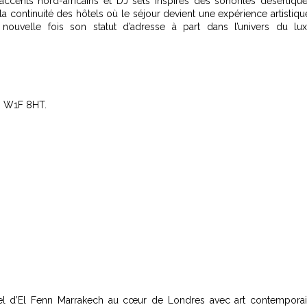
cents nord-africains et DJ sets inspirés des sonorités désertiqu
 la continuité des
hôtels où le séjour devient une expérience artistiqu
nouvelle fois son statut d’adresse à part dans l’univers du lu
s W1F 8HT.
oriel d’El Fenn Marrakech au cœur de Londres avec art contempora