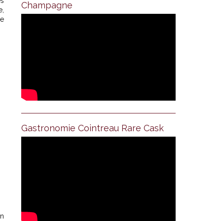
es
Champagne
e,
xe
Gastronomie Cointreau Rare Cask
in