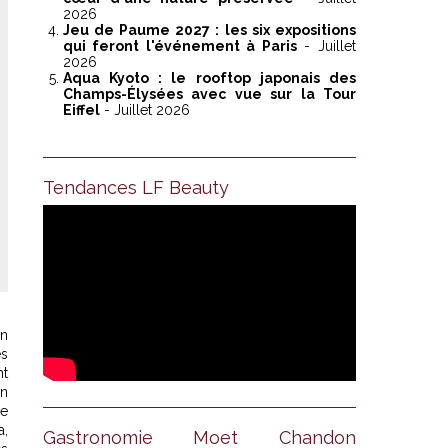
2026
Jeu de Paume 2027 : les six expositions
qui feront l'événement à Paris
- Juillet
2026
Aqua Kyoto : le rooftop japonais des
Champs-Élysées avec vue sur la Tour
Eiffel
- Juillet 2026
Tendances LF Beauty
nn
es
nt
En
ne
a,
Gastronomie Moet Chandon