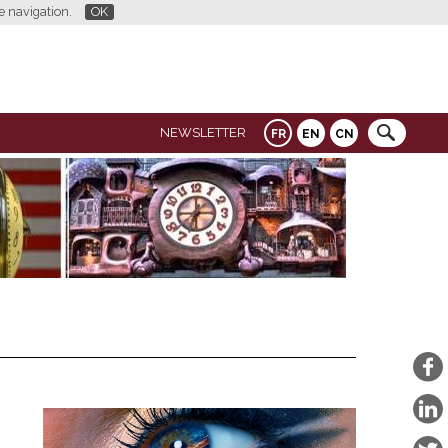
re navigation.
OK
NEWSLETTER
FR
EN
CN