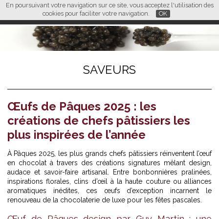
En poursuivant votre navigation sur ce site, vous acceptez l'utilisation des
L M
FR
EN
CN
cookies pour faciliter votre navigation.
OK
SAVEURS
Œufs de Pâques 2025 : les
créations de chefs pâtissiers les
plus inspirées de l’année
À Pâques 2025, les plus grands chefs pâtissiers réinventent l’œuf
en chocolat à travers des créations signatures mêlant design,
audace et savoir-faire artisanal. Entre bonbonnières pralinées,
inspirations florales, clins d’œil à la haute couture ou alliances
aromatiques inédites, ces œufs d’exception incarnent le
renouveau de la chocolaterie de luxe pour les fêtes pascales.
Œuf de Pâques design par Guy Martin : une