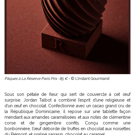
Pâques à La Réserve Paris Prix : 85 € -
© L’Instant Gourmand
Sous son pétale de fleur qui sert de couvercle à cet œuf
surprise, Jordan Talbot a combiné l’esprit d’une religieuse et
d’un œuf en chocolat. Confectionné avec un cacao grand cru de
la République Dominicaine, il repose sur une tablette façon
mendiant aux amandes caramélisées et aux notes de clémentine
corse et de gingembre confits. Conçu comme une
bonbonnière, l’œuf déborde de truffes en chocolat aux noisettes
du Piémont, et praliné sarrasin, chocolat au caramel.