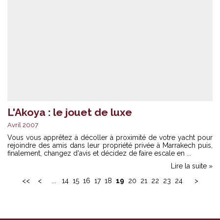
L'Akoya : le jouet de luxe
Avril 2007
Vous vous apprêtez à décoller à proximité de votre yacht pour
rejoindre des amis dans leur propriété privée à Marrakech puis,
finalement, changez d'avis et décidez de faire escale en ...
Lire la suite »
<<
<
...
14
15
16
17
18
19
20
21
22
23
24
>